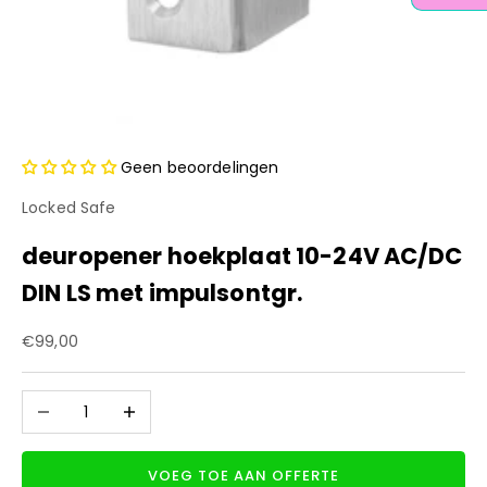
Geen beoordelingen
Locked Safe
deuropener hoekplaat 10-24V AC/DC
DIN LS met impulsontgr.
Aanbiedingsprijs
€99,00
Aantal verlagen
Aantal verhogen
VOEG TOE AAN OFFERTE