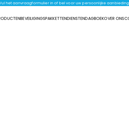
Vul het aanvraagformulier in of bel voor uw persoonlijke aanbieding
RODUCTEN
BEVEILIGINGSPAKKETTEN
DIENSTEN
DAGBOEK
OVER ONS
C