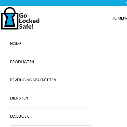
Naar inhoud
Locked Safe Holland
HOME
P
HOME
PRODUCTEN
BEVEILIGINGSPAKKETTEN
DIENSTEN
DAGBOEK