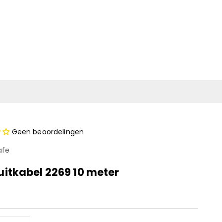
Geen beoordelingen
afe
uitkabel 2269 10 meter
gsprijs