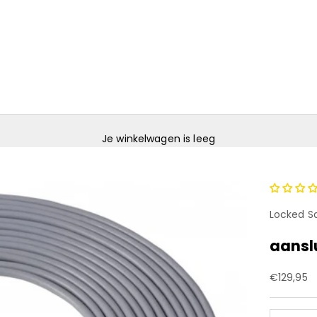
Je winkelwagen is leeg
Locked S
aansl
Aanbiedin
€129,95