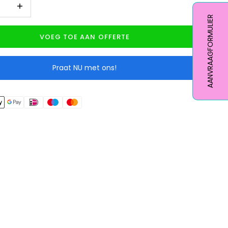
rlagen
Aantal verhogen
AANVRAAGFORMULIER
VOEG TOE AAN OFFERTE
Praat NU met ons!